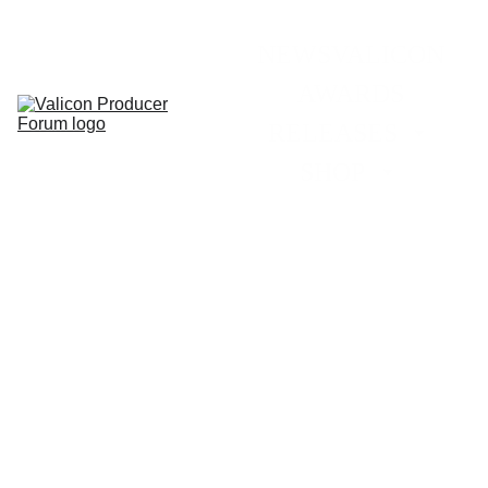
NEWS
VALICON
AWARDS
RELEASES
SHOP
FAQs Technik
Was braucht man wirklich und 