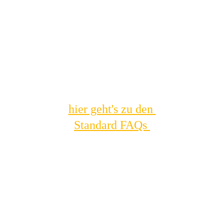
Wir arbeiten aktuell mit Suno, ACE, Gemini, 
Claude und Chat GPT, sowie
Perplexity für Songideen, Samples, Texte und 
Textübersetzungen.
hier geht's zu den 
Standard FAQs 
DATENSCH
KON
UTZ - 
TAK
IMPRESSU
T
M