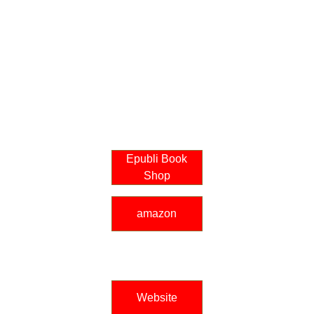
genialen Rezepten. Lass 
dich von deiner 
Kreativität inspirieren und 
rocke die Küche!
Beste Qualität
Epubli Book
Shop
amazon
Website