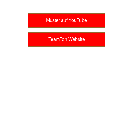
Muster auf YouTube
TeamTon Website
Verschenk keinen Kram. 
Verschenk einen Song
Mit Hilfe der besten KI - zu 
deinem besten Song!
für 29,99 inkl. persönlicher 
Grußkarte und mp3
- individuell - emotional - 
hochwertig - persönlich - 