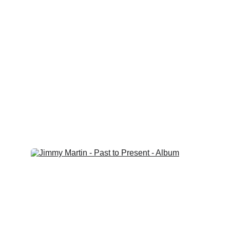
Der Lärm wird ausgeblendet und die 
Konzentration geht auf das wesentliche. Ab 3.Juli 
überall im streaming. 
Producer: Bernd Wendlandt
VÖ 03.07.26