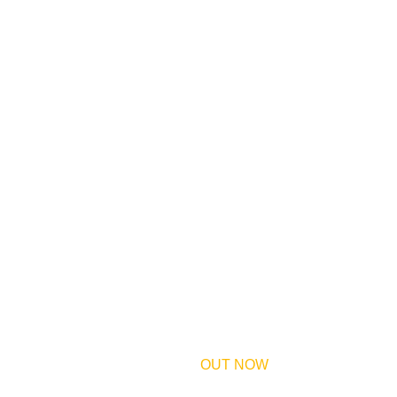
MARIO KADEN - 
Between the Noise
 ++ Single ++  
OUT NOW
 ++
wundervoll - romantisch - befreiend. 